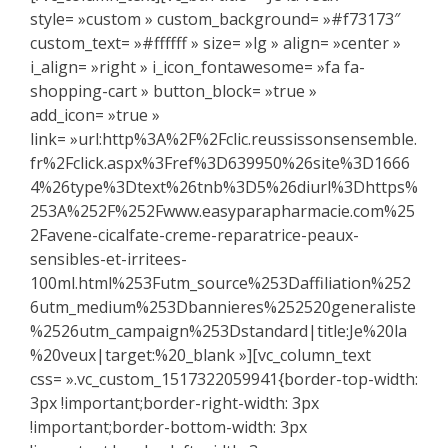
style= »custom » custom_background= »#f73173″
custom_text= »#ffffff » size= »lg » align= »center »
i_align= »right » i_icon_fontawesome= »fa fa-
shopping-cart » button_block= »true »
add_icon= »true »
link= »url:http%3A%2F%2Fclic.reussissonsensemble.
fr%2Fclick.aspx%3Fref%3D639950%26site%3D1666
4%26type%3Dtext%26tnb%3D5%26diurl%3Dhttps%
253A%252F%252Fwww.easyparapharmacie.com%25
2Favene-cicalfate-creme-reparatrice-peaux-
sensibles-et-irritees-
100ml.html%253Futm_source%253Daffiliation%252
6utm_medium%253Dbannieres%252520generaliste
%2526utm_campaign%253Dstandard|title:Je%20la
%20veux|target:%20_blank »][vc_column_text
css= ».vc_custom_1517322059941{border-top-width:
3px !important;border-right-width: 3px
!important;border-bottom-width: 3px