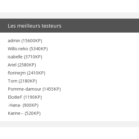
Les meilleurs testeurs
admin (15600KP)
Willo.neko (5340KP)
isabelle (3710KP)
Ariel (2580KP)
florinejm (2410KP)
Tom (2180KP)
Pomme-damour (1455KP)
ElodieF (1190KP)
-Hana- (900KP)
Karine-- (520KP)